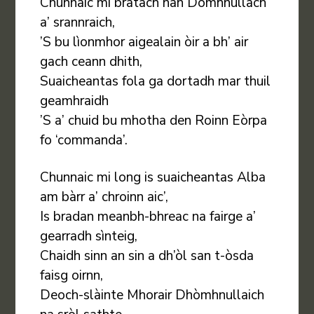
Chunnaic mi bratach nan Dòmhnullach
a’ srannraich,
’S bu lìonmhor aigealain òir a bh’ air
gach ceann dhith,
Suaicheantas fola ga dortadh mar thuil
geamhraidh
’S a’ chuid bu mhotha den Roinn Eòrpa
fo ‘commanda’.
Chunnaic mi long is suaicheantas Alba
am bàrr a’ chroinn aic’,
Is bradan meanbh-bhreac na fairge a’
gearradh sìnteig,
Chaidh sinn an sin a dh’òl san t-òsda
faisg oirnn,
Deoch-slàinte Mhorair Dhòmhnullaich