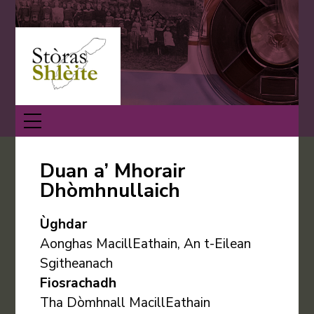
Skip
Back
to
To
content
Top
Menu
Duan a’ Mhorair
Dhòmhnullaich
Ùghdar
Aonghas MacillEathain, An t-Eilean
Sgitheanach
Fiosrachadh
Tha Dòmhnall MacillEathain