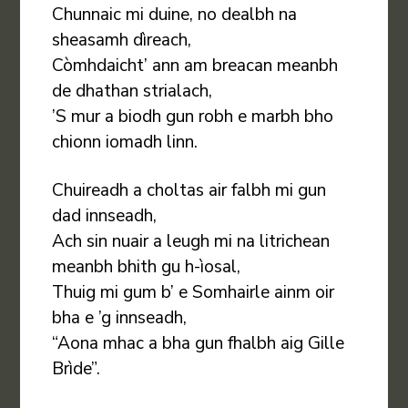
Chunnaic mi duine, no dealbh na
sheasamh dìreach,
Còmhdaicht’ ann am breacan meanbh
de dhathan strialach,
’S mur a biodh gun robh e marbh bho
chionn iomadh linn.
Chuireadh a choltas air falbh mi gun
dad innseadh,
Ach sin nuair a leugh mi na litrichean
meanbh bhith gu h-ìosal,
Thuig mi gum b’ e Somhairle ainm oir
bha e ’g innseadh,
“Aona mhac a bha gun fhalbh aig Gille
Brìde”.