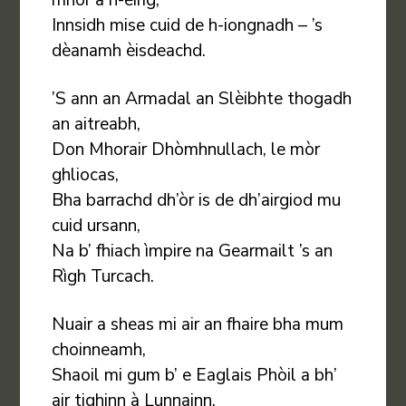
Innsidh mise cuid de h-iongnadh – ’s
dèanamh èisdeachd.
’S ann an Armadal an Slèibhte thogadh
an aitreabh,
Don Mhorair Dhòmhnullach, le mòr
ghliocas,
Bha barrachd dh’òr is de dh’airgiod mu
cuid ursann,
Na b’ fhiach ìmpire na Gearmailt ’s an
Rìgh Turcach.
Nuair a sheas mi air an fhaire bha mum
choinneamh,
Shaoil mi gum b’ e Eaglais Phòil a bh’
air tighinn à Lunnainn,