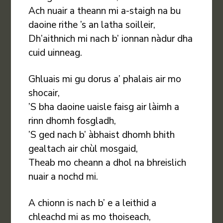
Ach nuair a theann mi a-staigh na bu
daoine rithe ’s an latha soilleir,
Dh’aithnich mi nach b’ ionnan nàdur dha
cuid uinneag.
Ghluais mi gu dorus a’ phalais air mo
shocair,
’S bha daoine uaisle faisg air làimh a
rinn dhomh fosgladh,
’S ged nach b’ àbhaist dhomh bhith
gealtach air chùl mosgaid,
Theab mo cheann a dhol na bhreislich
nuair a nochd mi.
A chionn is nach b’ e a leithid a
chleachd mi as mo thoiseach,