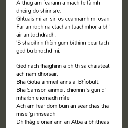
A thug am fearann a mach le làimh
dheirg do shinnsre,
Ghluais mi an sin os ceannamh m’ osan,
Far an robh na clachan luachmhor a bh’
air an lochdradh,
’S shaoilinn fhèin gum bithinn beartach
ged bu bhochd mi.
Ged nach fhaighinn a bhith sa chaisteal
ach nam dhorsair,
Bha Golia ainmeil anns a’ Bhìobull,
Bha Samson ainmeil chionnn ’s gun d’
mharbh e iomadh mìle,
Ach am fear dom buin an seanchas tha
mise ’g innseadh
Dh’fhàg e onair ann an Alba a bhitheas