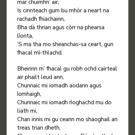
mar chuimhn’ air,
Is cinnteach gum bu mhòr a neart na
rachadh fhiachainn,
Bha dà thrian agus còrr na phearsa
lìonta,
’S ma tha mo sheanchas-sa ceart, gun
fhacal mì-thlachd.
Bheirinn m’ fhacal gu robh ochd cairteal
air phailt leud ann,
Chunnaic mi iomadh aodann agus
ìomhaigh,
Chunnaic mi iomadh rìoghachd mu do
liath mi,
Chan innis mi gu ceann mo shaoghail an
treas trian dheth,