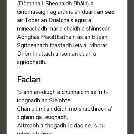
(Dòmhnall Sheonaidh Bhàin) à
Griomasaigh ag aithris an duain
an seo
air Tobar an Dualchais agus a’
mìneachadh mar a chaidh a shinnsear,
Aonghas MacillEathain às an Eilean
Sgitheanach fhastadh leis a’ Mhorar
Dhòmhnallach airson an duan a
sgrìobhadh.
Faclan
’S ann an-diugh a chunnaic mise ’n t-
iongnadh an Slèibhte,
Chan eil mi an dèidh mo shaothrach a’
tighinn ga leughadh,
Aitreabh a thogadh le daoine, ’s bu
mhòr a h-èirig,