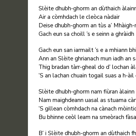
Slèite dhubh-ghorm an dùthaich àlain
Air a còmhdach le cleòca nàdair
Deise dhubh-ghorm an tùs a’ Mhàigh-
Gach eun sa choill ’s e seinn a ghràidh 
Gach eun san iarmailt ’s e a mhiann b
Ann an Slèite ghrianach mun iadh an s
Thig bradan tàrr-gheal do d’ lochan àl
’S an lachan chuain togail suas a h-àil 
Slèite dhubh-ghorm nam fiùran àlainn
Nam maighdeann uasal as stuama càn
’S gillean còmhdach na cànach mòinti
Bu bhinne ceòl leam na smeòrach fàsa
B’ i Slèite dhubh-ghorm an dùthaich fh