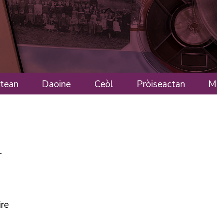
Back
To
Top
ltean
Daoine
Ceòl
Pròiseactan
M
e
r
ire