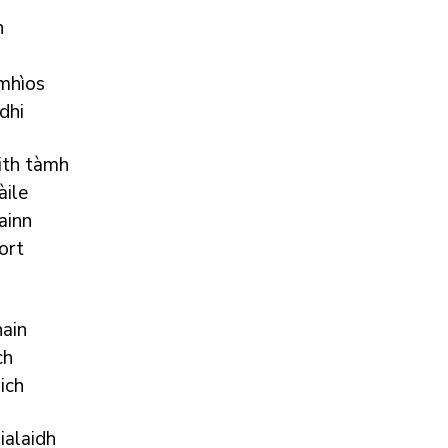
n
mhìos
dhi
hith tàmh
àile
ainn
ort
ain
ch
ich
ialaidh