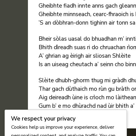
Gheibhte fiadh innte anns gach glean
Gheibhte minnseach, cearc-fhraoich is
’S an dòbhran-donn tighinn air tonn s
Bheir sòlas uasal do bhuadhan m’ innt
Bhith dìreadh suas ri do chruachan rì
A’ ghrian ag èirigh air sliosan Shlèite
Is an uiseag cheutach a’ seinn cho bin
Slèite dhubh-ghorm thug mi gràdh dh
Thar gach dùthaich mo rùn gu bràth o
Aig deireadh ùine is crìoch mo làithea
Gum b’ e mo dhùrachd nad ùir bhith a
We respect your privacy
Cookies help us improve your experience, deliver
personalized content, and analyze traffic. You can