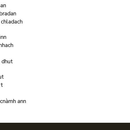
nan
 bradan
a chladach
inn
omhach
n dhut
ut
rt
n
’ cnàmh ann