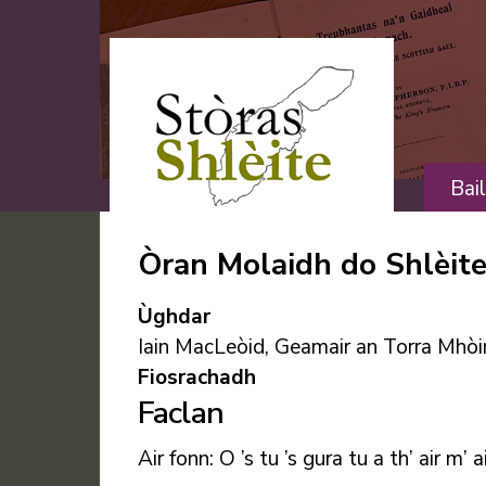
Skip
to
content
Bai
Òran Molaidh do Shlèit
Ùghdar
Iain MacLeòid, Geamair an Torra Mhòi
Fiosrachadh
Faclan
Air fonn: O ’s tu ’s gura tu a th’ air m’ a